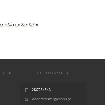
 Ελύτη» 23/05/16
 ΣΤΑ
ΕΠΙΚΟΙΝΩΝΙΑ
A
2107234543
panathinaiki1@yahoo.gr