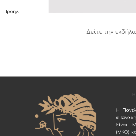
Προηγ.
Δείτε την εκδήλ
Η Πανελ
«Παναθη
Είναι 
(ΜΚΟ) κα